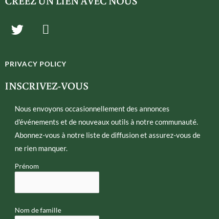
CRÉEZ UN LIEN AVEC NOUS
T
E
w
n
i
v
t
e
PRIVACY POLICY
t
l
e
o
INSCRIVEZ-VOUS
r
p
e
Nous envoyons occasionnellement des annonces
d'événements et de nouveaux outils à notre communauté.
Abonnez-vous à notre liste de diffusion et assurez-vous de
ne rien manquer.
Prénom
Nom de famille