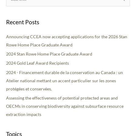
S
o
e
p
a
i
Recent Posts
r
c
c
Announcing CCEA now accepting applications for the 2026 Stan
s
h
Rowe Home Place Graduate Award
f
2024 Stan Rowe Home Place Graduate Award
o
2024 Gold Leaf Award Recipients
r
2024 - Financement durable de la conservation au Canada : un
:
Atelier national mettant un accent particulier sur les zones
protégées et conservées.
Assessing the effectiveness of potential protected areas and
OECMs in conserving biodiversity against subsurface resource
extraction impacts
Topics