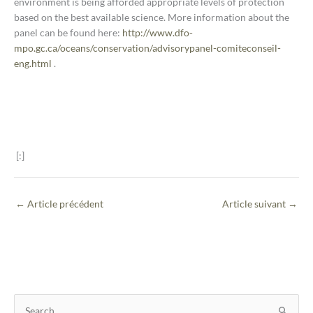
environment is being afforded appropriate levels of protection
based on the best available science. More information about the
panel can be found here:
http://www.dfo-
mpo.gc.ca/oceans/conservation/advisorypanel-comiteconseil-
eng.html
.
[:]
←
Article précédent
Article suivant
→
T