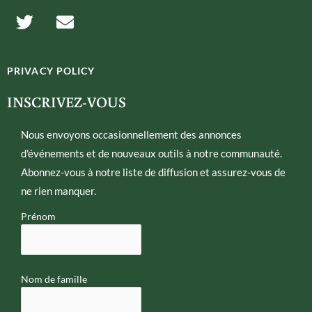
T
E
w
n
i
v
t
e
PRIVACY POLICY
t
l
e
o
INSCRIVEZ-VOUS
r
p
e
Nous envoyons occasionnellement des annonces
d'événements et de nouveaux outils à notre communauté.
Abonnez-vous à notre liste de diffusion et assurez-vous de
ne rien manquer.
Prénom
Nom de famille