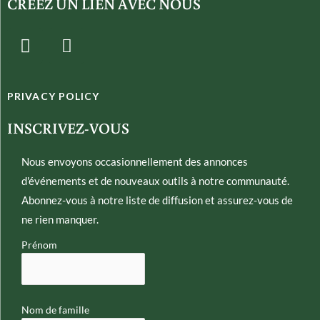
CRÉEZ UN LIEN AVEC NOUS
T
E
w
n
i
v
t
e
PRIVACY POLICY
t
l
e
o
INSCRIVEZ-VOUS
r
p
e
Nous envoyons occasionnellement des annonces
d'événements et de nouveaux outils à notre communauté.
Abonnez-vous à notre liste de diffusion et assurez-vous de
ne rien manquer.
Prénom
Nom de famille