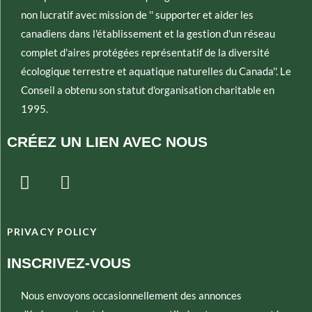
non lucratif avec mission de '' supporter et aider les
canadiens dans l'établissement et la gestion d'un réseau
complet d'aires protégées représentatif de la diversité
écologique terrestre et aquatique naturelles du Canada''. Le
Conseil a obtenu son statut d'organisation charitable en
1995.
CRÉEZ UN LIEN AVEC NOUS
T
E
w
n
i
v
t
e
PRIVACY POLICY
t
l
e
o
INSCRIVEZ-VOUS
r
p
e
Nous envoyons occasionnellement des annonces