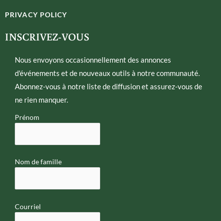
t
e
PRIVACY POLICY
t
l
e
o
INSCRIVEZ-VOUS
r
p
e
Nous envoyons occasionnellement des annonces
d'événements et de nouveaux outils à notre communauté.
Abonnez-vous à notre liste de diffusion et assurez-vous de
ne rien manquer.
Prénom
Nom de famille
Courriel