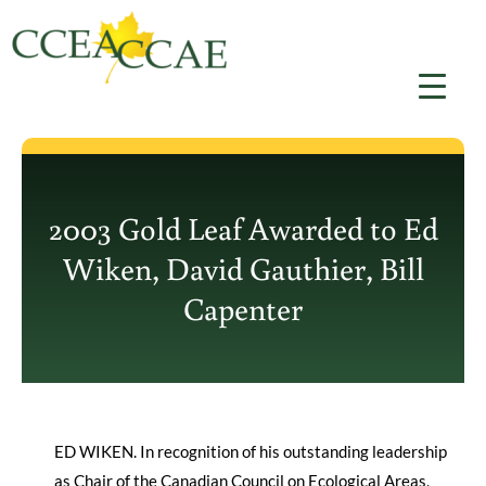
Aller
au
contenu
2003 Gold Leaf Awarded to Ed
Wiken, David Gauthier, Bill
Capenter
ED WIKEN. In recognition of his outstanding leadership
as Chair of the Canadian Council on Ecological Areas,