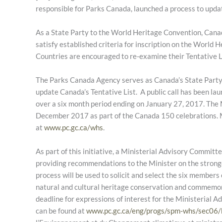
responsible for Parks Canada, launched a process to updat
As a State Party to the World Heritage Convention, Canada
satisfy established criteria for inscription on the World 
Countries are encouraged to re-examine their Tentative L
The Parks Canada Agency serves as Canada’s State Party 
update Canada’s Tentative List. A public call has been lau
over a six month period ending on January 27, 2017. The 
December 2017 as part of the Canada 150 celebrations. M
at
www.pc.gc.ca/whs
.
As part of this initiative, a Ministerial Advisory Committ
providing recommendations to the Minister on the stronge
process will be used to solicit and select the six member
natural and cultural heritage conservation and commemora
deadline for expressions of interest for the Ministerial
can be found at
www.pc.gc.ca/eng/progs/spm-whs/sec06/