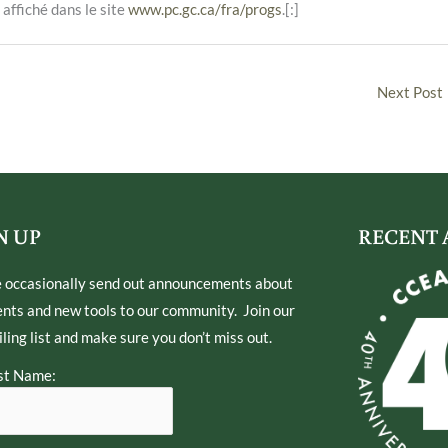
 affiché dans le site
www.pc.gc.ca/fra/progs
.[:]
Next Post
N UP
RECENT 
 occasionally send out announcements about
nts and new tools to our community. Join our
ling list and make sure you don’t miss out.
st Name: