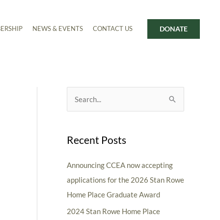
DONATE
ERSHIP
NEWS & EVENTS
CONTACT US
T
S
o
e
p
a
i
Recent Posts
r
c
c
Announcing CCEA now accepting
s
h
applications for the 2026 Stan Rowe
f
Home Place Graduate Award
o
2024 Stan Rowe Home Place
r