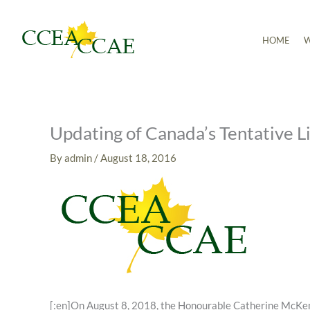
Skip
to
HOME
W
content
Updating of Canada’s Tentative Li
By
admin
/
August 18, 2016
[:en]On August 8, 2018, the Honourable Catherine McKen