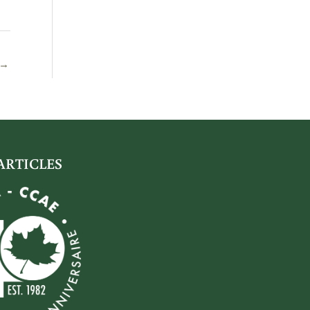
→
ARTICLES