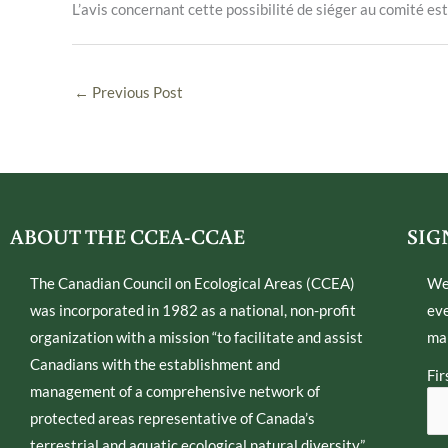
L’avis concernant cette possibilité de siéger au comité est
←
Previous Post
ABOUT THE CCEA-CCAE
SIG
The Canadian Council on Ecological Areas (CCEA)
We
was incorporated in 1982 as a national, non-profit
eve
organization with a mission “to facilitate and assist
mai
Canadians with the establishment and
Fir
management of a comprehensive network of
protected areas representative of Canada’s
terrestrial and aquatic ecological natural diversity”.