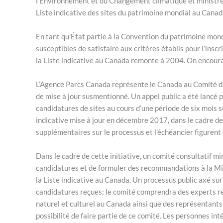
l’Environnement et du Changement climatique et ministre 
Liste indicative des sites du patrimoine mondial au Canad
En tant qu’État partie à la Convention du patrimoine mondi
susceptibles de satisfaire aux critères établis pour l’inscr
la Liste indicative au Canada remonte à 2004. On encourage
L’Agence Parcs Canada représente le Canada au Comité du p
de mise à jour susmentionné. Un appel public a été lancé 
candidatures de sites au cours d’une période de six mois 
indicative mise à jour en décembre 2017, dans le cadre 
supplémentaires sur le processus et l’échéancier figurent 
Dans le cadre de cette initiative, un comité consultatif mi
candidatures et de formuler des recommandations à la Mini
la Liste indicative au Canada. Un processus public axé sur
candidatures reçues; le comité comprendra des experts r
naturel et culturel au Canada ainsi que des représentants 
possibilité de faire partie de ce comité. Les personnes in