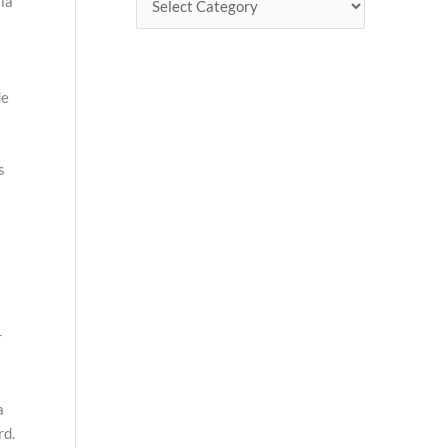
la
de
s
r
a
rd.