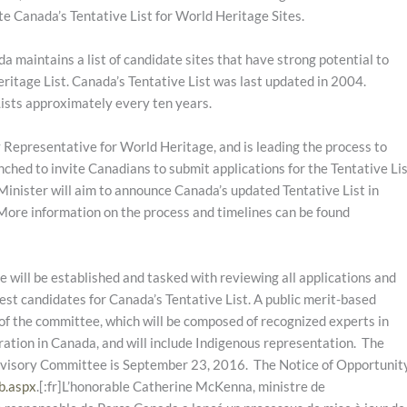
e Canada’s Tentative List for World Heritage Sites.
 maintains a list of candidate sites that have strong potential to
Heritage List. Canada’s Tentative List was last updated in 2004.
ists approximately every ten years.
Representative for World Heritage, and is leading the process to
nched to invite Canadians to submit applications for the Tentative Lis
Minister will aim to announce Canada’s updated Tentative List in
ore information on the process and timelines can be found
ee will be established and tasked with reviewing all applications and
st candidates for Canada’s Tentative List. A public merit-based
s of the committee, which will be composed of recognized experts in
tion in Canada, and will include Indigenous representation. The
 Advisory Committee is September 23, 2016. The Notice of Opportunit
b.aspx
.[:fr]L’honorable Catherine McKenna, ministre de