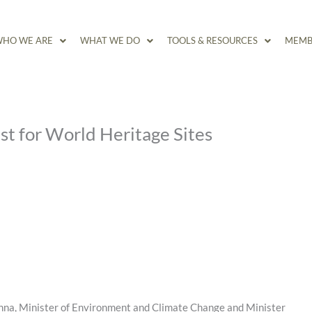
HO WE ARE
WHAT WE DO
TOOLS & RESOURCES
MEMB
st for World Heritage Sites
na, Minister of Environment and Climate Change and Minister