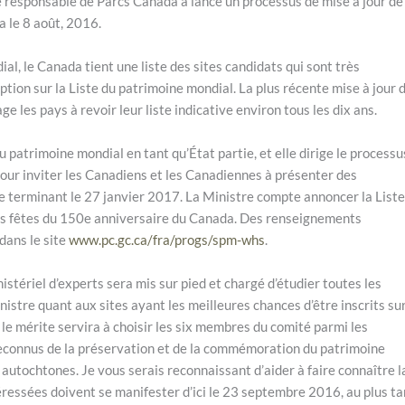
responsable de Parcs Canada a lancé un processus de mise à jour de 
a le 8 août, 2016.
al, le Canada tient une liste des sites candidats qui sont très
iption sur la Liste du patrimoine mondial. La plus récente mise à jour 
 les pays à revoir leur liste indicative environ tous les dix ans.
atrimoine mondial en tant qu’État partie, et elle dirige le processu
pour inviter les Canadiens et les Canadiennes à présenter des
se terminant le 27 janvier 2017. La Ministre compte annoncer la Liste
des fêtes du 150e anniversaire du Canada. Des renseignements
dans le site
www.pc.gc.ca/fra/progs/spm-whs
.
nistériel d’experts sera mis sur pied et chargé d’étudier toutes les
stre quant aux sites ayant les meilleures chances d’être inscrits su
 le mérite servira à choisir les six membres du comité parmi les
econnus de la préservation et de la commémoration du patrimoine
autochtones. Je vous serais reconnaissant d’aider à faire connaître l
téressées doivent se manifester d’ici le 23 septembre 2016, au plus ta